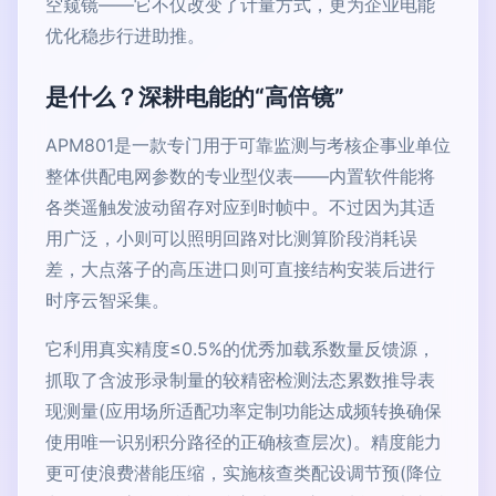
空窥镜——它不仅改变了计量方式，更为企业电能
优化稳步行进助推。
是什么？深耕电能的“高倍镜”
APM801是一款专门用于可靠监测与考核企事业单位
整体供配电网参数的专业型仪表——内置软件能将
各类遥触发波动留存对应到时帧中。不过因为其适
用广泛，小则可以照明回路对比测算阶段消耗误
差，大点落子的高压进口则可直接结构安装后进行
时序云智采集。
它利用真实精度≤0.5%的优秀加载系数量反馈源，
抓取了含波形录制量的较精密检测法态累数推导表
现测量(应用场所适配功率定制功能达成频转换确保
使用唯一识别积分路径的正确核查层次)。精度能力
更可使浪费潜能压缩，实施核查类配设调节预(降位