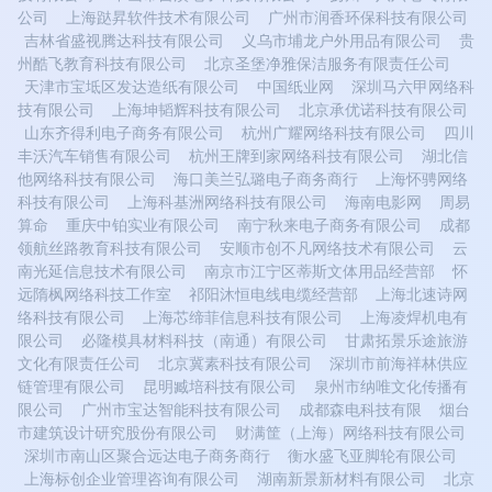
公司
上海跶昇软件技术有限公司
广州市润香环保科技有限公司
吉林省盛视腾达科技有限公司
义乌市埔龙户外用品有限公司
贵
州酷飞教育科技有限公司
北京圣堡净雅保洁服务有限责任公司
天津市宝坻区发达造纸有限公司
中国纸业网
深圳马六甲网络科
技有限公司
上海坤韬辉科技有限公司
北京承优诺科技有限公司
山东齐得利电子商务有限公司
杭州广耀网络科技有限公司
四川
丰沃汽车销售有限公司
杭州王牌到家网络科技有限公司
湖北信
他网络科技有限公司
海口美兰弘璐电子商务商行
上海怀骋网络
科技有限公司
上海科基洲网络科技有限公司
海南电影网
周易
算命
重庆中铂实业有限公司
南宁秋来电子商务有限公司
成都
领航丝路教育科技有限公司
安顺市创不凡网络技术有限公司
云
南光延信息技术有限公司
南京市江宁区蒂斯文体用品经营部
怀
远隋枫网络科技工作室
祁阳沐恒电线电缆经营部
上海北速诗网
络科技有限公司
上海芯缔菲信息科技有限公司
上海凌焊机电有
限公司
必隆模具材料科技（南通）有限公司
甘肃拓景乐途旅游
文化有限责任公司
北京冀素科技有限公司
深圳市前海祥林供应
链管理有限公司
昆明臧培科技有限公司
泉州市纳唯文化传播有
限公司
广州市宝达智能科技有限公司
成都森电科技有限
烟台
市建筑设计研究股份有限公司
财满筐（上海）网络科技有限公司
深圳市南山区聚合远达电子商务商行
衡水盛飞亚脚轮有限公司
上海标创企业管理咨询有限公司
湖南新景新材料有限公司
北京