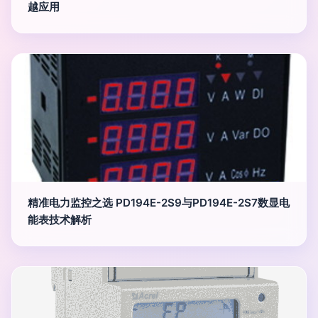
越应用
精准电力监控之选 PD194E-2S9与PD194E-2S7数显电
能表技术解析