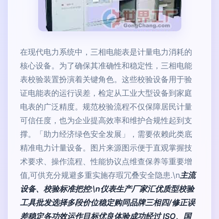
在现代电力系统中，三相电能表是计量电力消耗的
核心设备。为了确保其准确性和稳定性，三相电能
表校验装置扮演着关键角色。这些校验设备用于验
证电能表的运行误差，检定从工业大型设备到家庭
电表的广泛精度。规范校验流程不仅保障居民计量
可信任度，也为企业提高效率和维护合规性起到支
撑。「助力经济绿色安全发展」，需要依赖此类底
精准电力计量设备。图片来源图示便于直观掌握技
术要求、操作流程、性能协议点维查保养等重要增
值,可供充分规避多重实施存瑕冗叠安全隐患.\n
主流
设备、校验标准把控:\n仪表生产厂家汇优质型校验
工具批发选择多段价位稳定购同品牌三相四/修正误
差稳定各功效运作目标优良体验成功经过 ISO、国